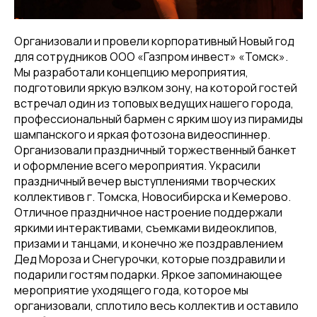
Организовали и провели корпоративный Новый год
для сотрудников ООО «Газпром инвест» «Томск».
Мы разработали концепцию мероприятия,
подготовили яркую вэлком зону, на которой гостей
встречал один из топовых ведущих нашего города,
профессиональный бармен с ярким шоу из пирамиды
шампанского и яркая фотозона видеоспиннер.
Организовали праздничный торжественный банкет
и оформление всего мероприятия. Украсили
праздничный вечер выступлениями творческих
коллективов г. Томска, Новосибирска и Кемерово.
Отличное праздничное настроение поддержали
яркими интерактивами, съемками видеоклипов,
призами и танцами, и конечно же поздравлением
Дед Мороза и Снегурочки, которые поздравили и
подарили гостям подарки. Яркое запоминающее
мероприятие уходящего года, которое мы
организовали, сплотило весь коллектив и оставило