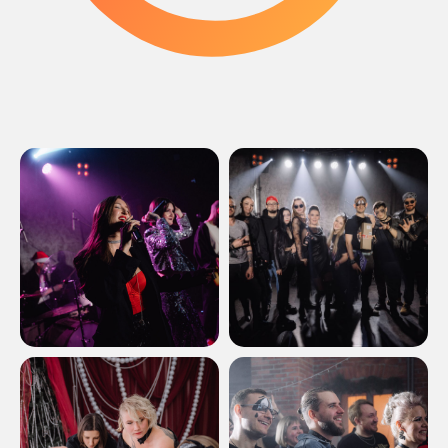
Сценарий, эмоции,
атмосфера — всё
продумано
Мы создаём события, которые
не просто проходят, а остаются
в памяти.
Хочу идею и бюджет