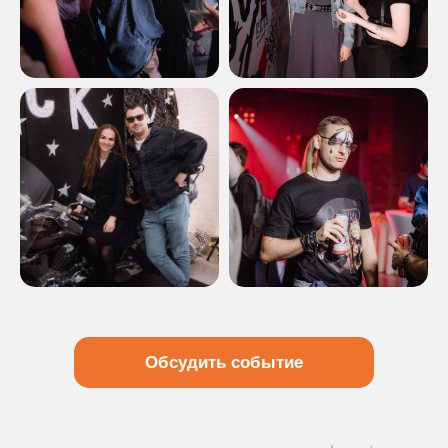
+7-952-804-40-78
Пн-пт с 9:00-19:00
mail@proactive-event.ru
г. Томск, ул. Пушкина, 22 офис 2
Политика конфиденциальности
Согласие на обработку персональных данных
© 2026, OOO «Проэктив групп». Все права защищены.
Обсудить событие