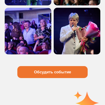
Портфолио
Контакты
+7-952-804-40-78
Пн-пт с 9:00-19:00
mail@proactive-event.ru
г. Томск, ул. Пушкина, 22 офис 2
Обсудить событие
Политика конфиденциальности
Согласие на обработку персональных данных
© 2026, OOO «Проэктив групп». Все права защищены.