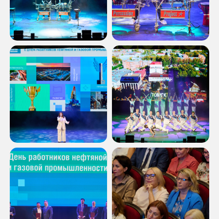
Сценарий, эмоции,
атмосфера — всё
продумано
Мы создаём события, которые
не просто проходят, а остаются
в памяти.
Хочу идею и бюджет